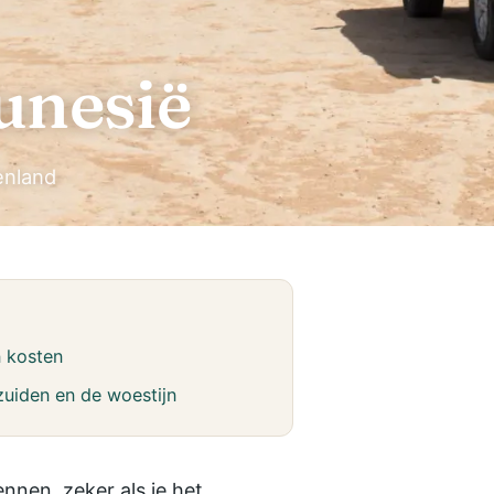
unesië
enland
 kosten
zuiden en de woestijn
nnen, zeker als je het