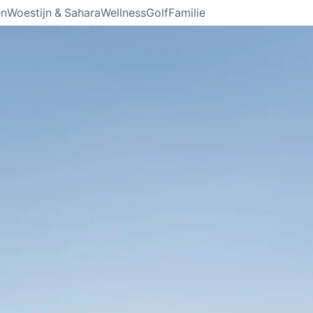
en
Woestijn & Sahara
Wellness
Golf
Familie