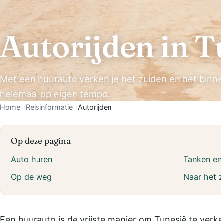
Autorijden in T
Met een huurauto verken je het zuiden en het binn
helemaal op eigen tempo.
Home
Reisinformatie
Autorijden
Op deze pagina
Auto huren
Tanken en
Op de weg
Naar het 
Een huurauto is de vrijste manier om Tunesië te verke