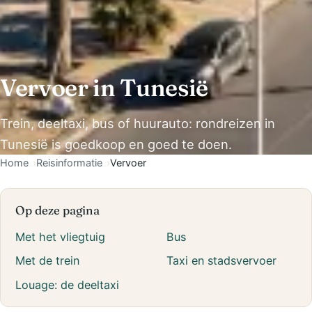
Vervoer in Tunesië
Trein, deeltaxi, bus of huurauto: rondreizen in
Tunesië is goedkoop en goed te doen.
Home
Reisinformatie
Vervoer
Op deze pagina
Met het vliegtuig
Bus
Met de trein
Taxi en stadsvervoer
Louage: de deeltaxi