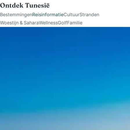
Ontdek Tunesië
Bestemmingen
Reisinformatie
Cultuur
Stranden
Woestijn & Sahara
Wellness
Golf
Familie