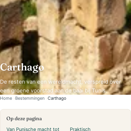
Carthago
De resten van een wereldmacht, verspreid over
een groene voorstad aan de baai bij Tunis.
Home
Bestemmingen
Carthago
Op deze pagina
Van Punische macht tot
Praktisch