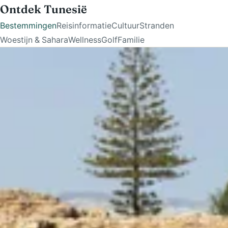
Ontdek Tunesië
Bestemmingen
Reisinformatie
Cultuur
Stranden
Woestijn & Sahara
Wellness
Golf
Familie